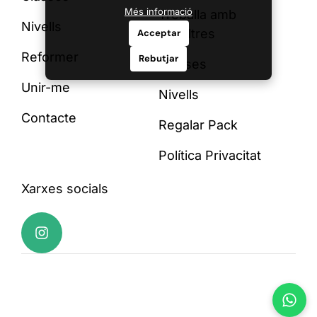
Més informació
Treballa amb
Nivells
nosaltres
Acceptar
Reformer
Rebutjar
Classes
Unir-me
Nivells
Contacte
Regalar Pack
Política Privacitat
Xarxes socials
Pilates Studio Template
Copyright © 2025 All
Kit by Vicithemes
rights reserved.