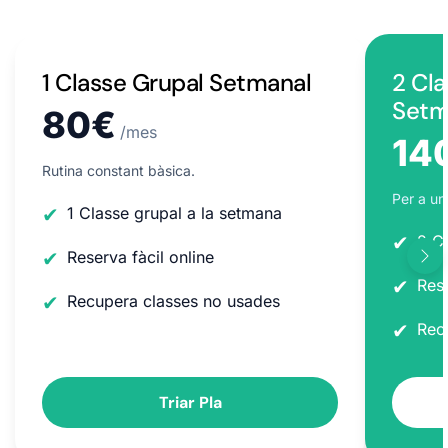
1 Classe Grupal Setmanal
2 Cl
Setm
80€
/mes
14
Rutina constant bàsica.
Per a un
✔
1 Classe grupal a la setmana
✔
2 C
✔
Reserva fàcil online
✔
Rese
✔
Recupera classes no usades
✔
Rec
Triar Pla