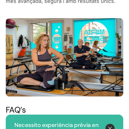
més avançada, segura i amb resultats únics.
FAQ’s
Necessito experiència prèvia en