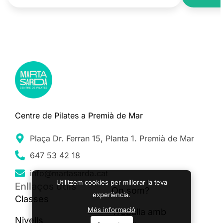
Centre de Pilates a Premià de Mar
Plaça Dr. Ferran 15, Planta 1. Premià de Mar
647 53 42 18
info@martasarda.cat
Utilitzem cookies per millorar la teva
Enllaços útils
On som?
experiència.
Classes
Més informació
Treballa amb
Nivells