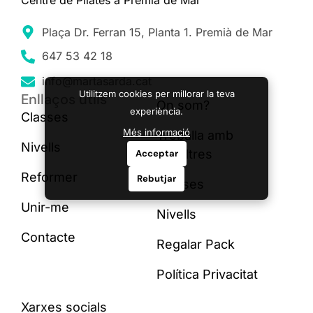
Centre de Pilates a Premià de Mar
Plaça Dr. Ferran 15, Planta 1. Premià de Mar
647 53 42 18
info@martasarda.cat
Utilitzem cookies per millorar la teva
Enllaços útils
On som?
experiència.
Classes
Més informació
Treballa amb
Nivells
nosaltres
Acceptar
Reformer
Rebutjar
Classes
Unir-me
Nivells
Contacte
Regalar Pack
Política Privacitat
Xarxes socials