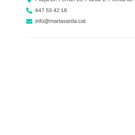
647 53 42 18
info@martasarda.cat
Pilates Studio Template Kit by Vicithemes
Cop